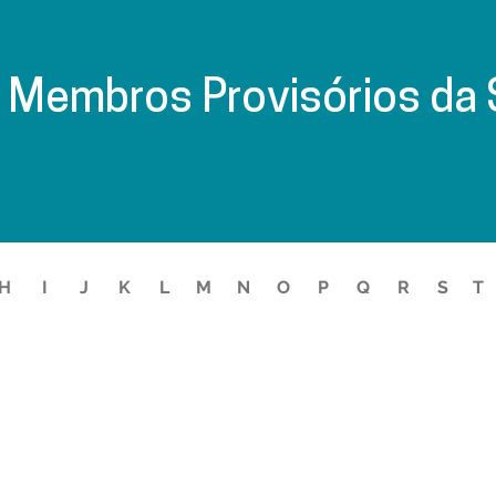
e Membros Provisórios da
H
I
J
K
L
M
N
O
P
Q
R
S
T