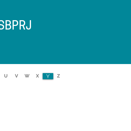
 SBPRJ
U
V
W
X
Y
Z