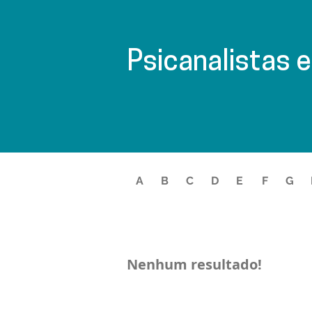
Psicanalistas 
A
B
C
D
E
F
G
Nenhum resultado!