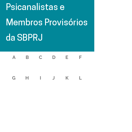
Psicanalistas e
Membros Provisórios
da SBPRJ
A
B
C
D
E
F
G
H
I
J
K
L
M
N
O
P
Q
R
S
T
U
V
W
X