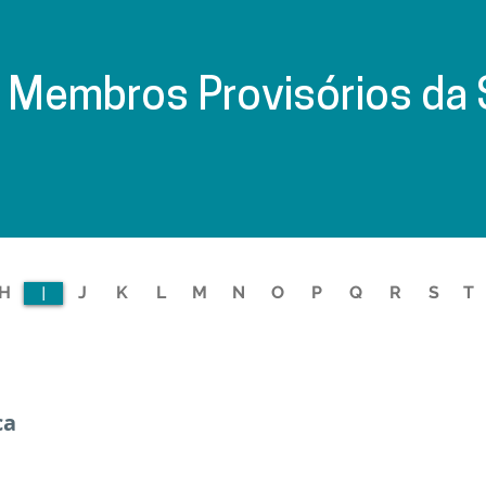
e Membros Provisórios da
H
I
J
K
L
M
N
O
P
Q
R
S
T
ca