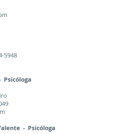
com
24-5948
- Psicóloga
iro
2049
om
Valente - Psicóloga