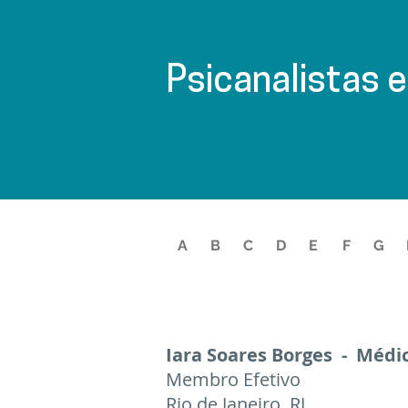
Psicanalistas 
A
B
C
D
E
F
G
Iara Soares Borges - Médi
Membro Efetivo
Rio de Janeiro, RJ