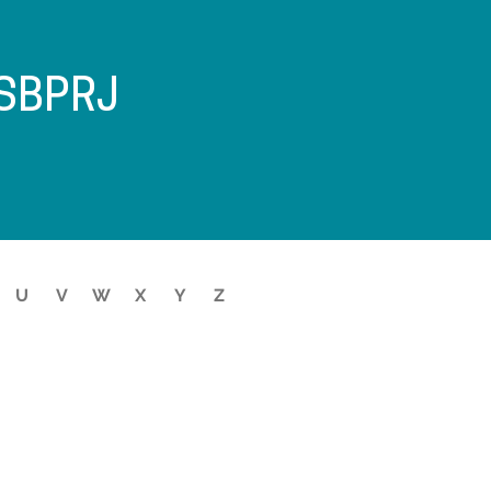
 SBPRJ
U
V
W
X
Y
Z