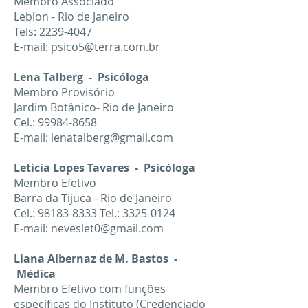
Membro Associado
Leblon - Rio de Janeiro
Tels:
2239-4047
E-mail:
psico5@terra.com.br
Lena Talberg - Psicóloga
Membro Provisório
Jardim Botânico- Rio de Janeiro
Cel.:
99984-8658
E-mail:
lenatalberg@gmail.com
Leticia Lopes Tavares - Psicóloga
Membro Efetivo
Barra da Tijuca - Rio de Janeiro
Cel.:
98183-8333
Tel.:
3325-0124
E-mail:
neveslet0@gmail.com
Liana Albernaz de M. Bastos -
Médica
Membro Efetivo com funções
específicas do Instituto (Credenciado