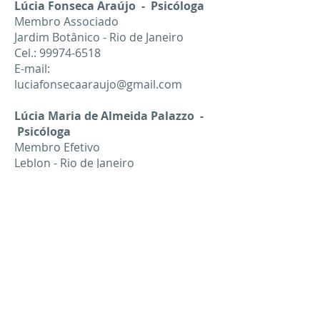
Lúcia Fonseca Araújo - Psicóloga
Membro Associado
Jardim Botânico - Rio de Janeiro
Cel.:
99974-6518
E-mail:
luciafonsecaaraujo@gmail.com
Lúcia Maria de Almeida Palazzo -
Psicóloga
Membro Efetivo
Leblon - Rio de Janeiro
Cel.:
99986-1975
E-mail:
luciampalazzo@gmail.com
Luciana Carvalho dos Santos -
Psicóloga
Membro Associado
Botafogo - Rio de Janeiro
Cel:
98103-7976
Tel.:
2246-5759
E-mail: