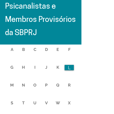
Psicanalistas e
Membros Provisórios
da SBPRJ
A
B
C
D
E
F
G
H
I
J
K
L
M
N
O
P
Q
R
S
T
U
V
W
X