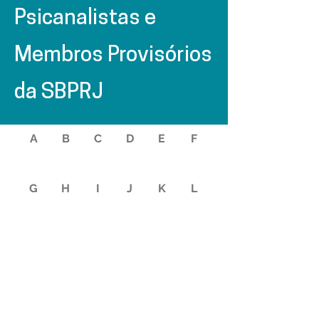
Psicanalistas e
Membros Provisórios
da SBPRJ
A
B
C
D
E
F
G
H
I
J
K
L
M
N
O
P
Q
R
S
T
U
V
W
X