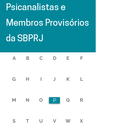
Psicanalistas e
Membros Provisórios
da SBPRJ
A
B
C
D
E
F
G
H
I
J
K
L
M
N
O
P
Q
R
S
T
U
V
W
X