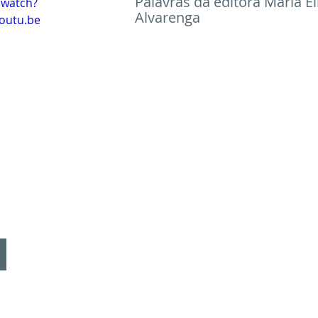
Palavras da editora Maria El
/watch?
Alvarenga
outu.be