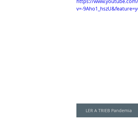
https://www.youtube.com
v=-9Aho1_hszU&feature=y
LER A TRIEB Pandemia