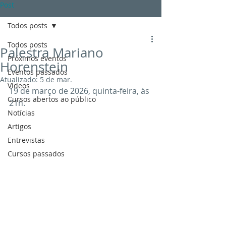
Post
Todos posts
Todos posts
Palestra Mariano
Próximos eventos
Horenstein
Eventos passados
Atualizado:
5 de mar.
Vídeos
19 de março de 2026, quinta-feira, às 
Cursos abertos ao público
21h.
Notícias
Artigos
Entrevistas
Cursos passados