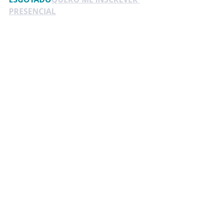
PRESENCIAL
Profissionais 80,00 (*)
Estudantes universitários 40,00 (*)
(*) +tx. Sympla
GRATUITO para membros e alunos 
SBPRJ/FEBRAPSI/FEPAL:
=> INSCRIÇÃO 
ON-LINE
AQUI
=>
ESGOTADO
 PRESENCIAL
 COM 
VAGAS LIMITADAS - 
É 
IMPRESCINDÍVEL A INSCRIÇÃO 
AQUI
Realização: Conselho Científico da 