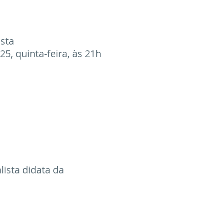
sos passados
ista
5, quinta-feira, às 21h
ista didata da 