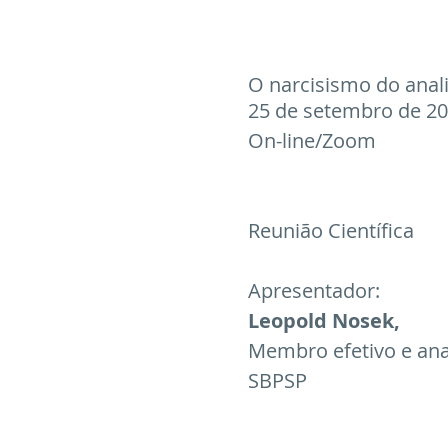
Artigos
Entrevistas
Cur
O narcisismo do anal
25 de setembro de 202
On-line/Zoom
Reunião Científica
Apresentador: 
Leopold Nosek,
Membro efetivo e anal
SBPSP