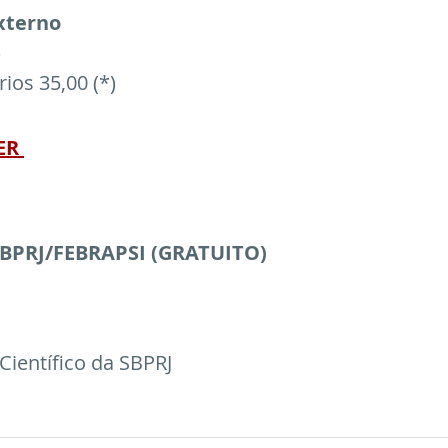
externo
)
ios 35,00 (*)
ER 
SBPRJ/FEBRAPSI (GRATUITO)
Científico da SBPRJ