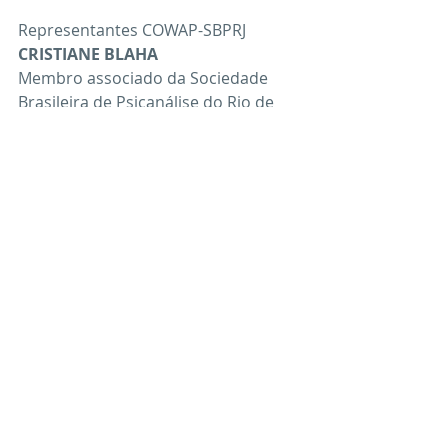
Representantes COWAP-SBPRJ
CRISTIANE BLAHA
Membro associado da Sociedade 
Brasileira de Psicanálise do Rio de 
Janeiro
LENI LOPES
Aluna do Instituto da Sociedade 
Brasileira de Psicanálise do Rio de 
Janeiro
MANOLA VIDAL
Membro efetivo da Sociedade 
Brasileira de Psicanálise do Rio de 
Janeiro
GRATUITO
Ingressar na reunião Zoom
https://us02web.zoom.us/j/89978312
926?