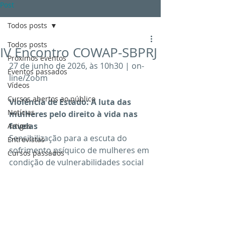
Post
Todos posts
Todos posts
IV Encontro COWAP-SBPRJ
Próximos eventos
27 de junho de 2026, às 10h30 | on-
Eventos passados
line/Zoom
Vídeos
Cursos abertos ao público
Violência de Estado: A luta das 
Notícias
mulheres pelo direito à vida nas 
favelas
Artigos
Sensibilização para a escuta do 
Entrevistas
sofrimento psíquico de mulheres em 
Cursos passados
condição de vulnerabilidades social 