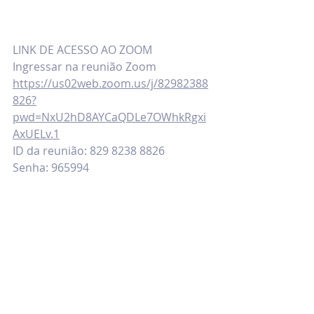
LINK DE ACESSO AO ZOOM
Ingressar na reunião Zoom
https://us02web.zoom.us/j/82982388
826?
pwd=NxU2hD8AYCaQDLe7OWhkRgxi
AxUELv.1
ID da reunião: 829 8238 8826
Senha: 965994
Realização: 
COWAP-Brasil e Conselho Científico 
da SBPRJ