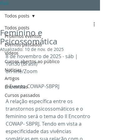
Post
Todos posts
Todos posts
Feminino e
Próximos eventos
Psicossomática
Eventos passados
Atualizado:
10 de nov. de 2025
Vídeos
8 de novembro de 2025 - sáb | 
Cursos abertos ao público
10h30 (Brasil) 
Notícias
on-line/Zoom
Artigos
II Evento COWAP-SBPRJ
Entrevistas
Cursos passados
A relação específica entre os 
transtornos psicossomáticos e o 
feminino será o tema do II Encontro 
COWAP- SBPRJ. Tendo em vista a 
especificidade das vivências 
somáticas em sua relação com o 