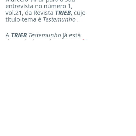
entrevista no número 1, 
vol.21, da Revista 
TRIEB
, cujo 
título-tema é 
Testemunho
 . 
A 
TRIEB
 Testemunho
 já está 
disponível para leitura 
aqui
No dia 2 de setembro, das 
17h30 às 19h30, os 
entrevistados, 
Carlos Alberto 
Plastino
, 
Liana Albernaz
 e 
Marcelo Viñar
, conversarão 
entre si e com o público sobre 
a importância do testemunho 
na Psicanálise. 
Acesso pelo link:
Join Zoom Meeting