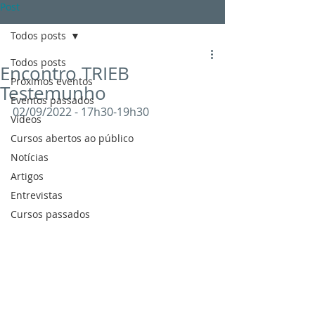
Post
Todos posts
Todos posts
Encontro TRIEB
Próximos eventos
Testemunho
Eventos passados
02/09/2022 - 17h30-19h30
Vídeos
Cursos abertos ao público
Notícias
Artigos
Entrevistas
Cursos passados