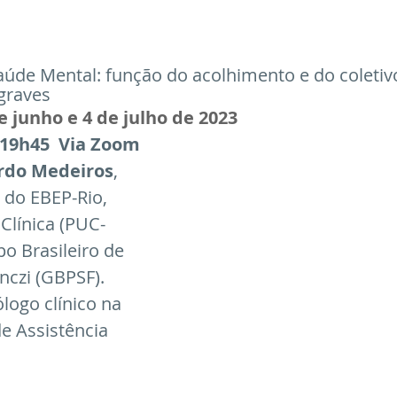
sos passados
aúde Mental: função do acolhimento e do coletiv
graves
de junho e 4 de julho de 2023 
19h45  Via Zoom
rdo Medeiros
, 
 do EBEP-Rio, 
Clínica (PUC-
o Brasileiro de 
czi (GBPSF). 
ogo clínico na 
e Assistência 