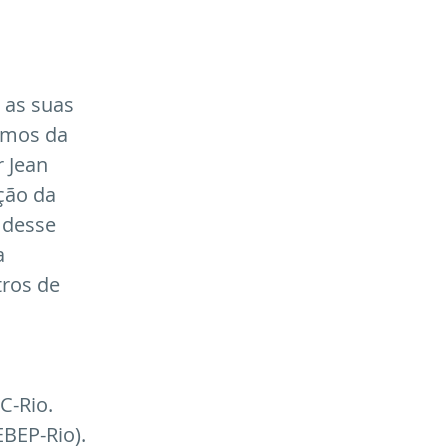
 as suas 
emos da 
 Jean 
ção da 
 desse 
a 
tros de 
C-Rio. 
BEP-Rio). 