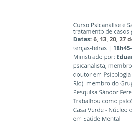
Artigos
Entrevistas
Cur
Curso Psicanálise e S
tratamento de casos 
Datas: 
6, 13, 20, 27 
terças-feiras | 
18h45-
Ministrado por: 
Edua
psicanalista, membro
doutor em Psicologia 
Rio), membro do Grup
Pesquisa Sándor Feren
Trabalhou como psicól
Casa Verde - Núcleo d
em Saúde Mental