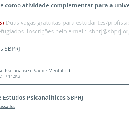
le como atividade complementar para a univ
S)
 Duas vagas gratuitas para estudantes/profissio
fugiados. Inscrições pelo e-mail:  
sbprj@sbprj.or
as SBPRJ
o Psicanálise e Saúde Mental
.pdf
DF • 142KB
 Estudos Psicanalíticos SBPRJ
passados