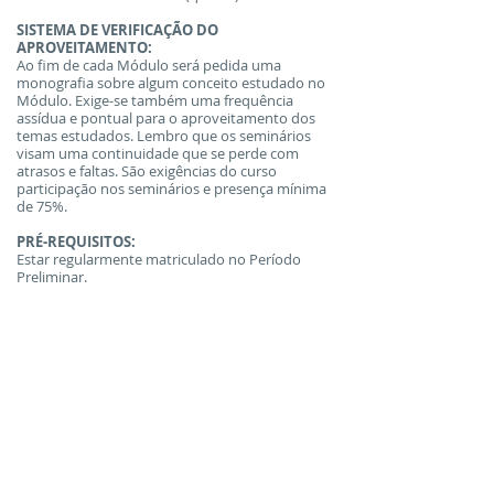
SISTEMA DE VERIFICAÇÃO DO
APROVEITAMENTO:
Ao fim de cada Módulo será pedida uma
monografia sobre algum conceito estudado no
Módulo. Exige-se também uma frequência
assídua e pontual para o aproveitamento dos
temas estudados. Lembro que os seminários
visam uma continuidade que se perde com
atrasos e faltas. São exigências do curso
participação nos seminários e presença mínima
de 75%.
PRÉ-REQUISITOS:
Estar regularmente matriculado no Período
Preliminar.
NÚMERO DE VAGAS:
20 (vinte).
CRITÉRIO DE SELEÇÃO:
O curso é oferecido, prioritariamente aos alunos
do Período Preliminar. Havendo disponibilidade
de vagas e a critério do coordenador do curso,
outros interessados poderão ser incluídos
DISTRIBUIÇÃO DOS TEMAS AO LONGO DOS
SEMINÁRIOS:
1º Seminário: Luto e Melancolia, SE v.14.