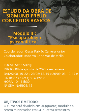
Coordenador: Oscar Paixão Carrera Junior
Colaborador: Roberto Lobo Vaz de Mello
LOCAL: Sede SBPRJ
INÍCIO: 08 de agosto de 2025 - sexta-feira
DATAS: 08, 15, 22 e 29/08; 12, 19 e 26/09; 03, 10, 17 e
31/10; 07 e 14/11; 05 e 12/12
HORA: 10h-11h30
Nº SEMINÁRIOS: 15
OBJETIVOS E MÉTODO
:
O curso será dividido em 04 (quatro) módulos a
serem ministrados em 04 (quatro) semestres.