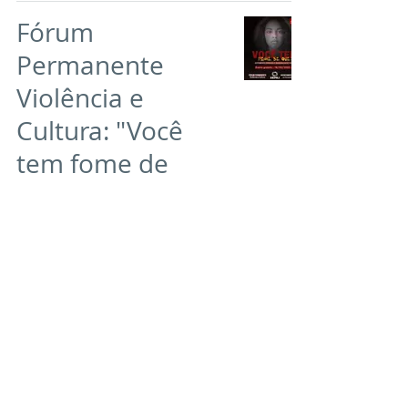
Fórum
Permanente
Violência e
Cultura: "Você
tem fome de
que?"
Eventos passados
A Clínica
Psicanalítica de
Casal e Família