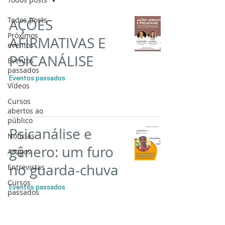
Todos posts
AÇÕES
Próximos
AFIRMATIVAS E
eventos
PSICANÁLISE
Eventos
passados
Eventos passados
Vídeos
Cursos
abertos ao
público
Psicanálise e
Notícias
gênero: um furo
Artigos
no guarda-chuva
Entrevistas
Cursos
Eventos passados
passados