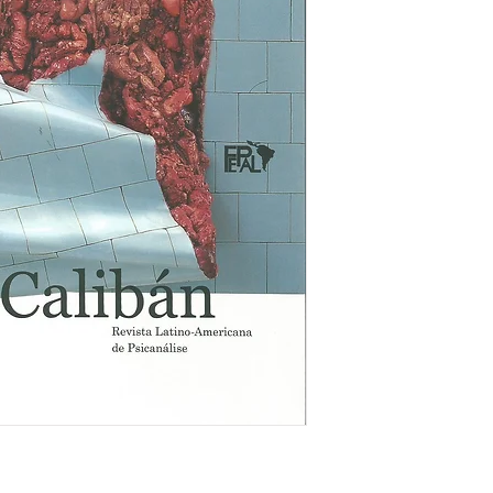
voyeurística sobre 
por Andrea Sabbad
- Poder na formação
seus obstáculos - po
Rodríguez
- Uma segunda conf
Laplanche e a vida 
- Paradoxos do pod
nos laços sociais -
- Três monoteísmos
absurdum - por Mar
- A psicanálise e su
O Estrangeiro
O poder e as palav
Vórtice: o racismo 
- O racismo como f
un problema" - por
- Racismo, um lega
alienantes - por Iv
- Concepção do mun