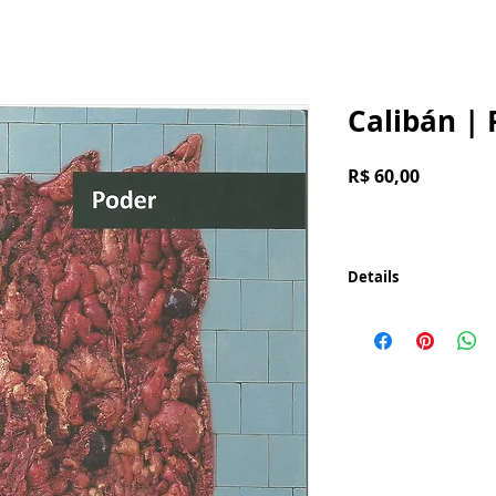
Calibán | 
Preço
R$ 60,00
Details
Editorial
Poder: Modo de usa
Argumentos
- É tempo agora de
por Laura Veríssim
- "É um mundo est