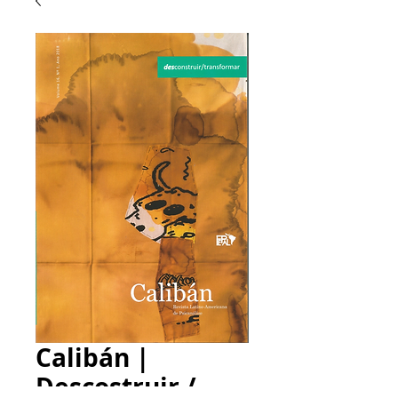
Calibán |
Descostruir /