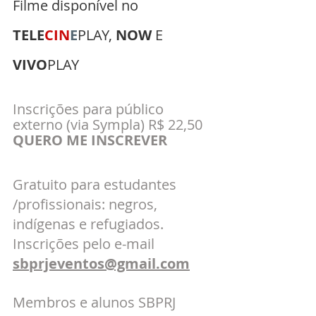
Filme disponível no 
TELE
CIN
E
PLAY, 
NOW
 E 
VIVO
PLAY
Inscrições para público 
externo (via Sympla) R$ 22,50
QUERO ME INSCREVER 
Gratuito para estudantes 
/profissionais: negros, 
indígenas e refugiados. 
Inscrições pelo e-mail 
sbprjeventos@gmail.com
Membros e alunos SBPRJ