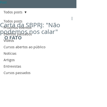
Post
Todos posts
Todos posts
Carta da SBPRJ: "Não
Próximos eventos
podemos nos calar"
Eventos passados
O FATO
Vídeos
Cursos abertos ao público
Notícias
Artigos
Entrevistas
Cursos passados