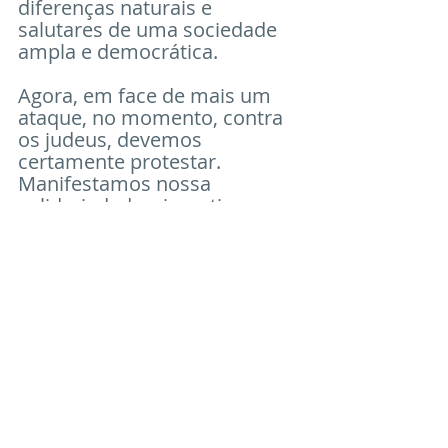
diferenças naturais e 
salutares de uma sociedade 
ampla e democrática. 
Agora, em face de mais um 
ataque, no momento, contra 
os judeus, devemos 
certamente protestar. 
Manifestamos nossa 
solidariedade, simpatia e 
apoio às entidades 
envolvidas, a Escola Eliezer 
Max e a Associação Religiosa 
Israelita. Outros organismos 
representativos já estão 
tomando as medidas legais 
cabíveis. Apoiamos as 
medidas investigativas que 
possam nomear a autoria 
desses atos criminosos e 
puni-los! A lei se impõe, 