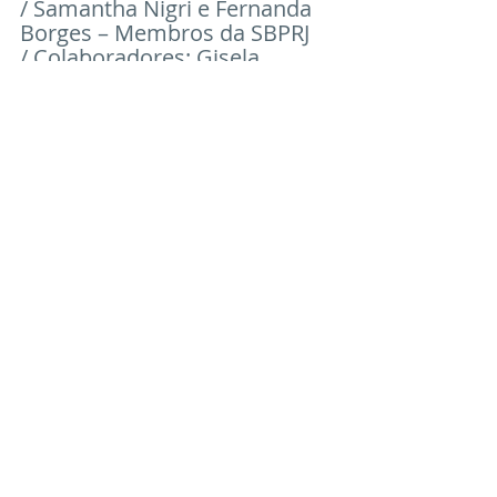
/ Samantha Nigri e Fernanda 
Borges – Membros da SBPRJ
/ Colaboradores: Gisela 
Gorrese, Viviane Frankenthal, 
Eloá Bittencourt, Sandra 
Gonzaga, Tiago Franco, André 
Vale e Daniel Senos – 
Membros da SBPRJ
/ Fotografia: Flávia Palazzo - 
Produção do Acervo de 
Imagens
/ Imagens em movimento: 
Markão Oliveira / captação de 
áudio: Juca Oliveira
Evento presencial em 
Largo 
Das Artes
- R. Luís de 
Camões, 2 - Centro, Rio de 
Janeiro - RJ 