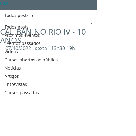
Post
Todos posts
Todos posts
CALIBÁN NO RIO IV - 10
Próximos eventos
ANOS
Eventos passados
07/10/2022 - sexta - 13h30-19h
Vídeos
Cursos abertos ao público
Notícias
Artigos
Entrevistas
Cursos passados