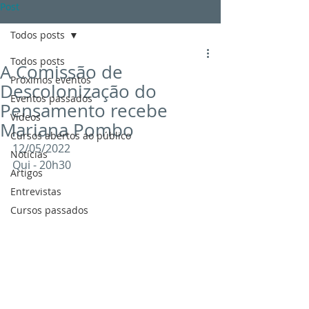
Post
Todos posts
Todos posts
A Comissão de
Próximos eventos
Descolonização do
Eventos passados
Pensamento recebe
Vídeos
Mariana Pombo
Cursos abertos ao público
12/05/2022
Notícias
Qui - 20h30
Artigos
Entrevistas
Cursos passados